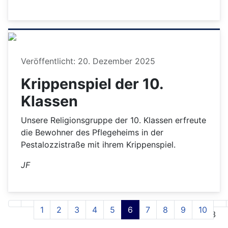
Details
Veröffentlicht: 20. Dezember 2025
Krippenspiel der 10.
Klassen
Unsere Religionsgruppe der 10. Klassen erfreute
die Bewohner des Pflegeheims in der
Pestalozzistraße mit ihrem Krippenspiel.
JF
1
2
3
4
5
6
7
8
9
10
Seite 6 von 43