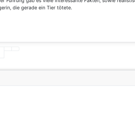
r Führung gab es viele interessante Fakten, sowie realistis
rin, die gerade ein Tier tötete.
6