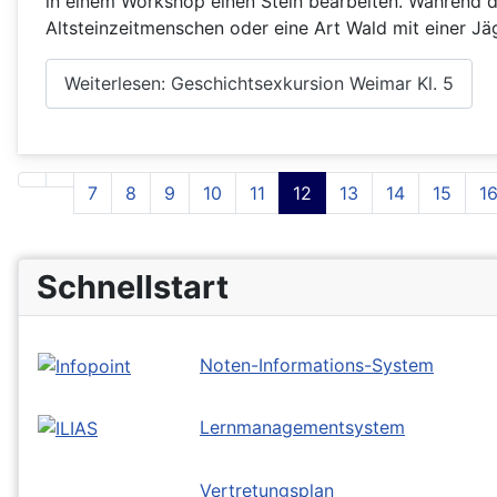
in einem Workshop einen Stein bearbeiten. Während de
Altsteinzeitmenschen oder eine Art Wald mit einer Jäge
Weiterlesen: Geschichtsexkursion Weimar Kl. 5
7
8
9
10
11
12
13
14
15
1
Schnellstart
Noten-Informations-System
Lernmanagementsystem
Vertretungsplan