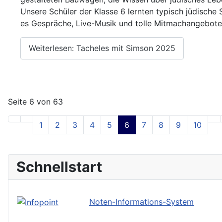
Unsere Schüler der Klasse 6 lernten typisch jüdisc
es Gespräche, Live-Musik und tolle Mitmachangebote
Weiterlesen: Tacheles mit Simson 2025
Seite 6 von 63
1
2
3
4
5
6
7
8
9
10
Schnellstart
Noten-Informations-System