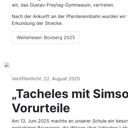
wir, das Gustav-Freytag-Gymnasium, vertreten.
Nach der Ankunft an der Pferderennbahn wurden wir 
Erkundung der Strecke.
Weiterlesen: Boxberg 2025
Details
Veröffentlicht: 22. August 2025
„Tacheles mit Sims
Vorurteile
Am 13. Juni 2025 machte an unserer Schule ein besond
gestalteten Bauwagen, die Wissen über jüdisches Le