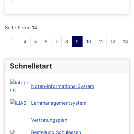
Seite 9 von 14
4
5
6
7
8
9
10
11
12
13
Schnellstart
Noten-Informations-System
Lernmanagementsystem
Vertretungsplan
Bestellung Schulessen