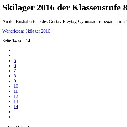
Skilager 2016 der Klassenstufe 8
An der Bushaltestelle des Gustav-Freytag-Gymnasiums begann am 24.
Weiterlesen: Skilager 2016
Seite 14 von 14
5
6
7
8
9
10
11
12
13
14