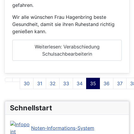
gefahren.
Wir alle wünschen Frau Hagenbring beste
Gesundheit, damit sie ihren Ruhestand richtig
genießen kann.
Weiterlesen: Verabschiedung
Schulsachbearbeiterin
30
31
32
33
34
35
36
37
3
Seite 35 von 43
Schnellstart
Noten-Informations-System