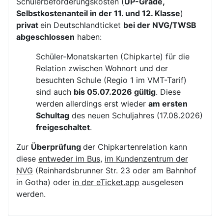
Schülerbeförderungskosten (
UP-Grade,
Selbstkostenanteil in der 11. und 12. Klasse
)
privat
ein Deutschlandticket
bei der NVG/TWSB
abgeschlossen
haben:
Schüler-Monatskarten (Chipkarte) für die
Relation zwischen Wohnort und der
besuchten Schule (Regio 1 im VMT-Tarif)
sind auch
bis 05.07.2026 gültig
. Diese
werden allerdings erst wieder
am ersten
Schultag
des neuen Schuljahres (17.08.2026)
freigeschaltet
.
Zur
Überprüfung
der Chipkartenrelation kann
diese
entweder im Bus
,
im Kundenzentrum der
NVG
(Reinhardsbrunner Str. 23 oder am Bahnhof
in Gotha) oder
in der eTicket.app
ausgelesen
werden.