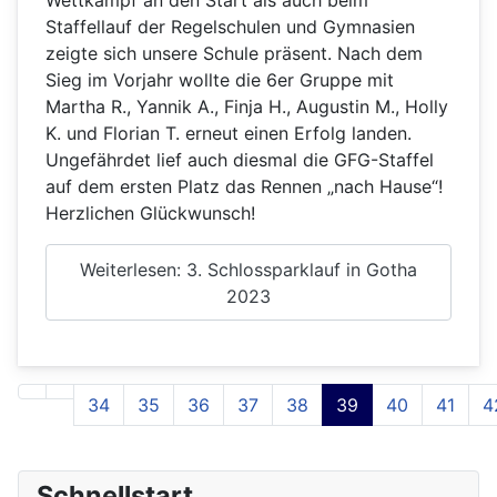
Wettkampf an den Start als auch beim
Staffellauf der Regelschulen und Gymnasien
zeigte sich unsere Schule präsent. Nach dem
Sieg im Vorjahr wollte die 6er Gruppe mit
Martha R., Yannik A., Finja H., Augustin M., Holly
K. und Florian T. erneut einen Erfolg landen.
Ungefährdet lief auch diesmal die GFG-Staffel
auf dem ersten Platz das Rennen „nach Hause“!
Herzlichen Glückwunsch!
Weiterlesen: 3. Schlossparklauf in Gotha
2023
34
35
36
37
38
39
40
41
4
Seite 39 von 43
Schnellstart