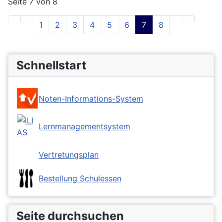
Seite 7 von 8
1
2
3
4
5
6
7
8
Schnellstart
Noten-Informations-System
Lernmanagementsystem
Vertretungsplan
Bestellung Schulessen
Seite durchsuchen