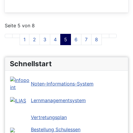
Seite 5 von 8
1
2
3
4
5
6
7
8
Schnellstart
Noten-Informations-System
Lernmanagementsystem
Vertretungsplan
Bestellung Schulessen