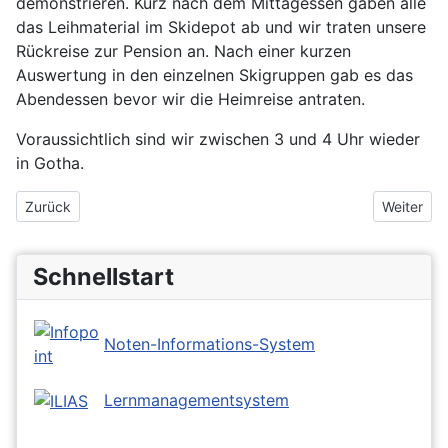
demonstrieren. Kurz nach dem Mittagessen gaben alle
das Leihmaterial im Skidepot ab und wir traten unsere
Rückreise zur Pension an. Nach einer kurzen
Auswertung in den einzelnen Skigruppen gab es das
Abendessen bevor wir die Heimreise antraten.
Voraussichtlich sind wir zwischen 3 und 4 Uhr wieder
in Gotha.
Vorheriger Beitrag: Skilager 2023
Nächster 
Zurück
Weiter
Schnellstart
Noten-Informations-System
Lernmanagementsystem