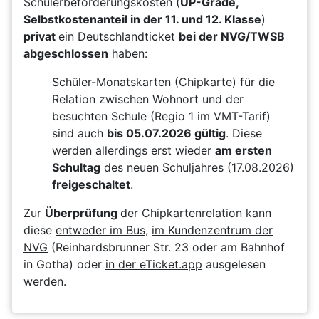
Schülerbeförderungskosten (
UP-Grade,
Selbstkostenanteil in der 11. und 12. Klasse
)
privat
ein Deutschlandticket
bei der NVG/TWSB
abgeschlossen
haben:
Schüler-Monatskarten (Chipkarte) für die
Relation zwischen Wohnort und der
besuchten Schule (Regio 1 im VMT-Tarif)
sind auch
bis 05.07.2026 gültig
. Diese
werden allerdings erst wieder
am ersten
Schultag
des neuen Schuljahres (17.08.2026)
freigeschaltet
.
Zur
Überprüfung
der Chipkartenrelation kann
diese
entweder im Bus
,
im Kundenzentrum der
NVG
(Reinhardsbrunner Str. 23 oder am Bahnhof
in Gotha) oder
in der eTicket.app
ausgelesen
werden.