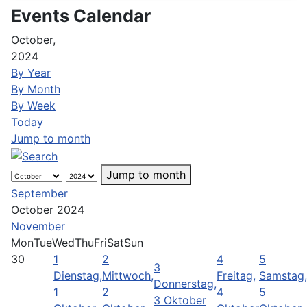
Events Calendar
October,
2024
By Year
By Month
By Week
Today
Jump to month
Jump to month
September
October 2024
November
Mon
Tue
Wed
Thu
Fri
Sat
Sun
30
1
2
4
5
3
Dienstag,
Mittwoch,
Freitag,
Samstag,
Donnerstag,
1
2
4
5
3 Oktober