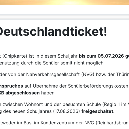
Deutschlandticket!
(Chipkarte) ist in diesem Schuljahr
bis zum 05.07.2026 gü
enutzung durch die Schüler somit nicht möglich.
der von der Nahverkehrsgesellschaft (NVG) bzw. der Thü
Anspruches
auf Übernahme der Schülerbeförderungskosten 
SB abgeschlossen
haben:
on zwischen Wohnort und der besuchten Schule (Regio 1 im 
g
des neuen Schuljahres (17.08.2026)
freigeschaltet
.
tweder im Bus
,
im Kundenzentrum der NVG
(Reinhardsbrun