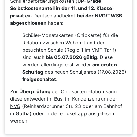
Schülerbeförderungskosten (
UP-Grade,
Selbstkostenanteil in der 11. und 12. Klasse
)
privat
ein Deutschlandticket
bei der NVG/TWSB
abgeschlossen
haben:
Schüler-Monatskarten (Chipkarte) für die
Relation zwischen Wohnort und der
besuchten Schule (Regio 1 im VMT-Tarif)
sind auch
bis 05.07.2026 gültig
. Diese
werden allerdings erst wieder
am ersten
Schultag
des neuen Schuljahres (17.08.2026)
freigeschaltet
.
Zur
Überprüfung
der Chipkartenrelation kann
diese
entweder im Bus
,
im Kundenzentrum der
NVG
(Reinhardsbrunner Str. 23 oder am Bahnhof
in Gotha) oder
in der eTicket.app
ausgelesen
werden.