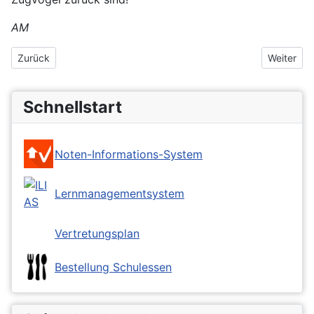
AM
Vorheriger Beitrag: Schulstunde der Gartenvögel 2024
Nächster 
Zurück
Weiter
Schnellstart
Noten-Informations-System
Lernmanagementsystem
Vertretungsplan
Bestellung Schulessen