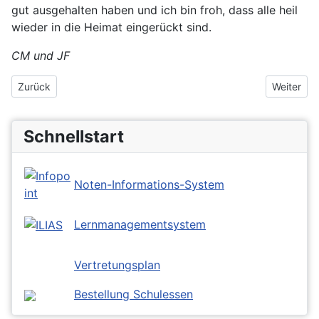
gut ausgehalten haben und ich bin froh, dass alle heil
wieder in die Heimat eingerückt sind.
CM und JF
Vorheriger Beitrag: Englisch in Schule und Wirtschaft
Nächster 
Zurück
Weiter
Schnellstart
Noten-Informations-System
Lernmanagementsystem
Vertretungsplan
Bestellung Schulessen