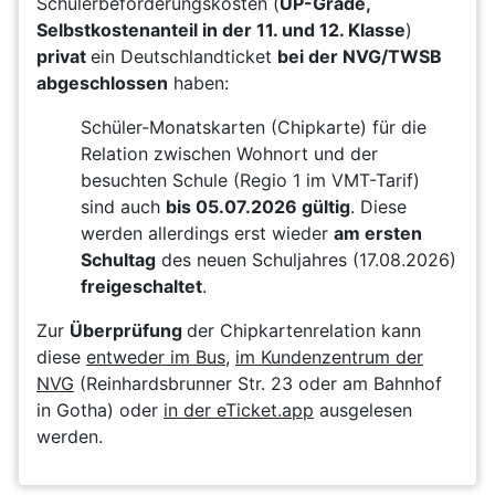
Schülerbeförderungskosten (
UP-Grade,
Selbstkostenanteil in der 11. und 12. Klasse
)
privat
ein Deutschlandticket
bei der NVG/TWSB
abgeschlossen
haben:
Schüler-Monatskarten (Chipkarte) für die
Relation zwischen Wohnort und der
besuchten Schule (Regio 1 im VMT-Tarif)
sind auch
bis 05.07.2026 gültig
. Diese
werden allerdings erst wieder
am ersten
Schultag
des neuen Schuljahres (17.08.2026)
freigeschaltet
.
Zur
Überprüfung
der Chipkartenrelation kann
diese
entweder im Bus
,
im Kundenzentrum der
NVG
(Reinhardsbrunner Str. 23 oder am Bahnhof
in Gotha) oder
in der eTicket.app
ausgelesen
werden.