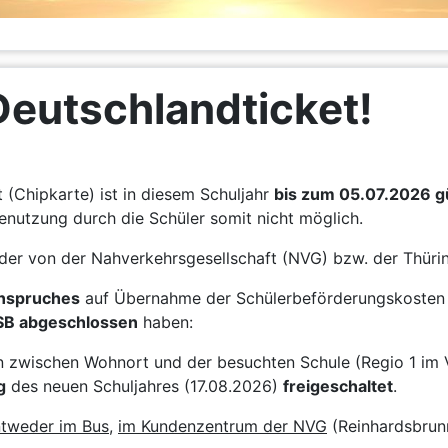
Deutschlandticket!
(Chipkarte) ist in diesem Schuljahr
bis zum 05.07.2026 gü
enutzung durch die Schüler somit nicht möglich.
der von der Nahverkehrsgesellschaft (NVG) bzw. der Thü
Anspruches
auf Übernahme der Schülerbeförderungskosten 
SB abgeschlossen
haben:
on zwischen Wohnort und der besuchten Schule (Regio 1 im 
g
des neuen Schuljahres (17.08.2026)
freigeschaltet
.
tweder im Bus
,
im Kundenzentrum der NVG
(Reinhardsbrun