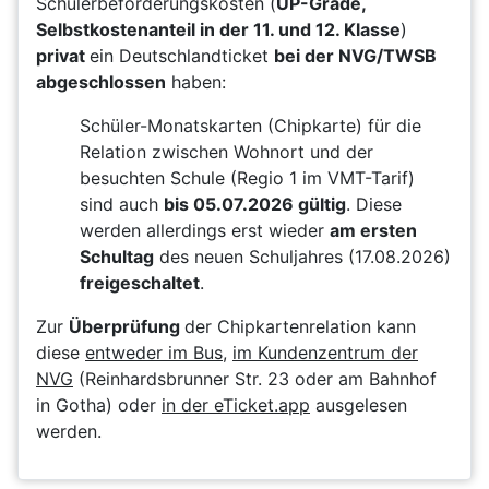
Schülerbeförderungskosten (
UP-Grade,
Selbstkostenanteil in der 11. und 12. Klasse
)
privat
ein Deutschlandticket
bei der NVG/TWSB
abgeschlossen
haben:
Schüler-Monatskarten (Chipkarte) für die
Relation zwischen Wohnort und der
besuchten Schule (Regio 1 im VMT-Tarif)
sind auch
bis 05.07.2026 gültig
. Diese
werden allerdings erst wieder
am ersten
Schultag
des neuen Schuljahres (17.08.2026)
freigeschaltet
.
Zur
Überprüfung
der Chipkartenrelation kann
diese
entweder im Bus
,
im Kundenzentrum der
NVG
(Reinhardsbrunner Str. 23 oder am Bahnhof
in Gotha) oder
in der eTicket.app
ausgelesen
werden.