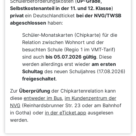
Schülerbeförderungskosten (
UP-Grade,
Selbstkostenanteil in der 11. und 12. Klasse
)
privat
ein Deutschlandticket
bei der NVG/TWSB
abgeschlossen
haben:
Schüler-Monatskarten (Chipkarte) für die
Relation zwischen Wohnort und der
besuchten Schule (Regio 1 im VMT-Tarif)
sind auch
bis 05.07.2026 gültig
. Diese
werden allerdings erst wieder
am ersten
Schultag
des neuen Schuljahres (17.08.2026)
freigeschaltet
.
Zur
Überprüfung
der Chipkartenrelation kann
diese
entweder im Bus
,
im Kundenzentrum der
NVG
(Reinhardsbrunner Str. 23 oder am Bahnhof
in Gotha) oder
in der eTicket.app
ausgelesen
werden.