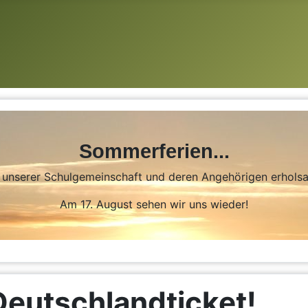
Sommerferien...
n unserer Schulgemeinschaft und deren Angehörigen erhol
Am 17. August sehen wir uns wieder!
Deutschlandticket!