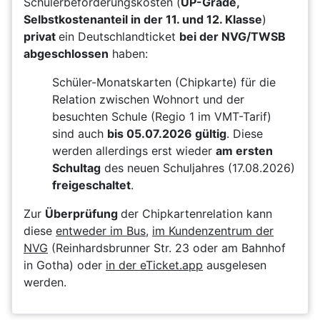
Schülerbeförderungskosten (
UP-Grade,
Selbstkostenanteil in der 11. und 12. Klasse
)
privat
ein Deutschlandticket
bei der NVG/TWSB
abgeschlossen
haben:
Schüler-Monatskarten (Chipkarte) für die
Relation zwischen Wohnort und der
besuchten Schule (Regio 1 im VMT-Tarif)
sind auch
bis 05.07.2026 gültig
. Diese
werden allerdings erst wieder
am ersten
Schultag
des neuen Schuljahres (17.08.2026)
freigeschaltet
.
Zur
Überprüfung
der Chipkartenrelation kann
diese
entweder im Bus
,
im Kundenzentrum der
NVG
(Reinhardsbrunner Str. 23 oder am Bahnhof
in Gotha) oder
in der eTicket.app
ausgelesen
werden.