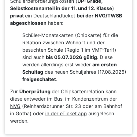
Schülerbeförderungskosten (
UP-Grade,
Selbstkostenanteil in der 11. und 12. Klasse
)
privat
ein Deutschlandticket
bei der NVG/TWSB
abgeschlossen
haben:
Schüler-Monatskarten (Chipkarte) für die
Relation zwischen Wohnort und der
besuchten Schule (Regio 1 im VMT-Tarif)
sind auch
bis 05.07.2026 gültig
. Diese
werden allerdings erst wieder
am ersten
Schultag
des neuen Schuljahres (17.08.2026)
freigeschaltet
.
Zur
Überprüfung
der Chipkartenrelation kann
diese
entweder im Bus
,
im Kundenzentrum der
NVG
(Reinhardsbrunner Str. 23 oder am Bahnhof
in Gotha) oder
in der eTicket.app
ausgelesen
werden.