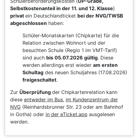
Schülerbeförderungskosten (
UP-Grade,
Selbstkostenanteil in der 11. und 12. Klasse
)
privat
ein Deutschlandticket
bei der NVG/TWSB
abgeschlossen
haben:
Schüler-Monatskarten (Chipkarte) für die
Relation zwischen Wohnort und der
besuchten Schule (Regio 1 im VMT-Tarif)
sind auch
bis 05.07.2026 gültig
. Diese
werden allerdings erst wieder
am ersten
Schultag
des neuen Schuljahres (17.08.2026)
freigeschaltet
.
Zur
Überprüfung
der Chipkartenrelation kann
diese
entweder im Bus
,
im Kundenzentrum der
NVG
(Reinhardsbrunner Str. 23 oder am Bahnhof
in Gotha) oder
in der eTicket.app
ausgelesen
werden.