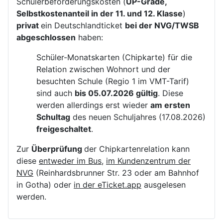
Schülerbeförderungskosten (
UP-Grade,
Selbstkostenanteil in der 11. und 12. Klasse
)
privat
ein Deutschlandticket
bei der NVG/TWSB
abgeschlossen
haben:
Schüler-Monatskarten (Chipkarte) für die
Relation zwischen Wohnort und der
besuchten Schule (Regio 1 im VMT-Tarif)
sind auch
bis 05.07.2026 gültig
. Diese
werden allerdings erst wieder
am ersten
Schultag
des neuen Schuljahres (17.08.2026)
freigeschaltet
.
Zur
Überprüfung
der Chipkartenrelation kann
diese
entweder im Bus
,
im Kundenzentrum der
NVG
(Reinhardsbrunner Str. 23 oder am Bahnhof
in Gotha) oder
in der eTicket.app
ausgelesen
werden.