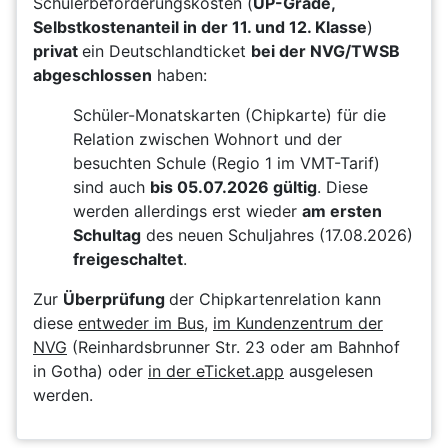
Schülerbeförderungskosten (
UP-Grade,
Selbstkostenanteil in der 11. und 12. Klasse
)
privat
ein Deutschlandticket
bei der NVG/TWSB
abgeschlossen
haben:
Schüler-Monatskarten (Chipkarte) für die
Relation zwischen Wohnort und der
besuchten Schule (Regio 1 im VMT-Tarif)
sind auch
bis 05.07.2026 gültig
. Diese
werden allerdings erst wieder
am ersten
Schultag
des neuen Schuljahres (17.08.2026)
freigeschaltet
.
Zur
Überprüfung
der Chipkartenrelation kann
diese
entweder im Bus
,
im Kundenzentrum der
NVG
(Reinhardsbrunner Str. 23 oder am Bahnhof
in Gotha) oder
in der eTicket.app
ausgelesen
werden.