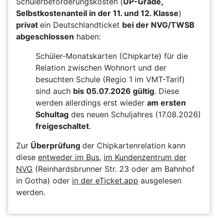
Schülerbeförderungskosten (
UP-Grade,
Selbstkostenanteil in der 11. und 12. Klasse
)
privat
ein Deutschlandticket
bei der NVG/TWSB
abgeschlossen
haben:
Schüler-Monatskarten (Chipkarte) für die
Relation zwischen Wohnort und der
besuchten Schule (Regio 1 im VMT-Tarif)
sind auch
bis 05.07.2026 gültig
. Diese
werden allerdings erst wieder
am ersten
Schultag
des neuen Schuljahres (17.08.2026)
freigeschaltet
.
Zur
Überprüfung
der Chipkartenrelation kann
diese
entweder im Bus
,
im Kundenzentrum der
NVG
(Reinhardsbrunner Str. 23 oder am Bahnhof
in Gotha) oder
in der eTicket.app
ausgelesen
werden.