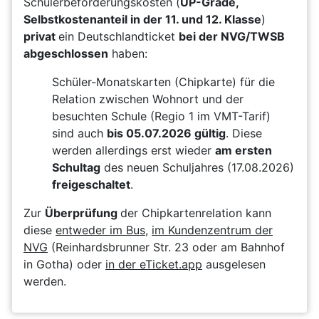
Schülerbeförderungskosten (
UP-Grade,
Selbstkostenanteil in der 11. und 12. Klasse
)
privat
ein Deutschlandticket
bei der NVG/TWSB
abgeschlossen
haben:
Schüler-Monatskarten (Chipkarte) für die
Relation zwischen Wohnort und der
besuchten Schule (Regio 1 im VMT-Tarif)
sind auch
bis 05.07.2026 gültig
. Diese
werden allerdings erst wieder
am ersten
Schultag
des neuen Schuljahres (17.08.2026)
freigeschaltet
.
Zur
Überprüfung
der Chipkartenrelation kann
diese
entweder im Bus
,
im Kundenzentrum der
NVG
(Reinhardsbrunner Str. 23 oder am Bahnhof
in Gotha) oder
in der eTicket.app
ausgelesen
werden.