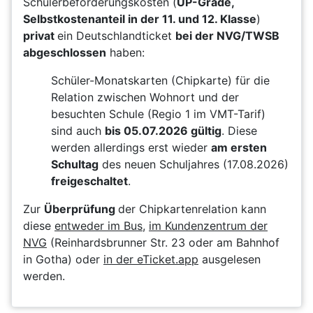
Schülerbeförderungskosten (
UP-Grade,
Selbstkostenanteil in der 11. und 12. Klasse
)
privat
ein Deutschlandticket
bei der NVG/TWSB
abgeschlossen
haben:
Schüler-Monatskarten (Chipkarte) für die
Relation zwischen Wohnort und der
besuchten Schule (Regio 1 im VMT-Tarif)
sind auch
bis 05.07.2026 gültig
. Diese
werden allerdings erst wieder
am ersten
Schultag
des neuen Schuljahres (17.08.2026)
freigeschaltet
.
Zur
Überprüfung
der Chipkartenrelation kann
diese
entweder im Bus
,
im Kundenzentrum der
NVG
(Reinhardsbrunner Str. 23 oder am Bahnhof
in Gotha) oder
in der eTicket.app
ausgelesen
werden.